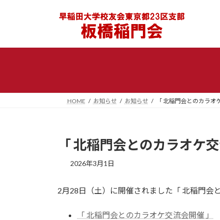
コ
ナ
ン
ビ
テ
ゲ
ン
ー
ツ
シ
へ
ョ
ス
ン
キ
に
ッ
移
HOME
お知らせ
お知らせ
「 北稲門会とのカラオ
プ
動
「 北稲門会とのカラオケ交
2026年3月1日
2月28日（土）に開催されました「 北稲門会
「 北稲門会とのカラオケ交流会開催 」