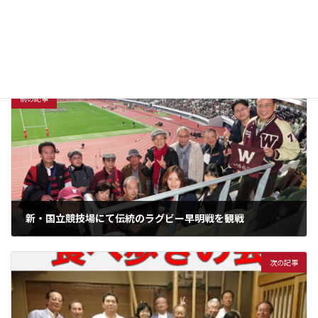
（木）・若洲ゴルフリン
（木）・埼玉ロイヤルゴ
クス＞
ルフ倶楽部おごせコース
種別
ゴルフ
＞
年度
2022年度
前の記事
新・国立競技場にて伝統のラグビー早明戦を観戦
2023年2月21日
次の記事