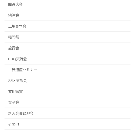
囲碁大会
納涼会
工場見学会
稲門祭
旅行会
BBQ交流会
世界遺産セミナー
23区支部会
文化鑑賞
女子会
新入会員歓迎会
その他