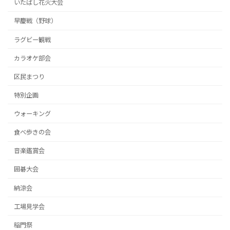
いたばし花火大会
早慶戦（野球）
ラグビー観戦
カラオケ部会
区民まつり
特別企画
ウォーキング
食べ歩きの会
音楽鑑賞会
囲碁大会
納涼会
工場見学会
稲門祭