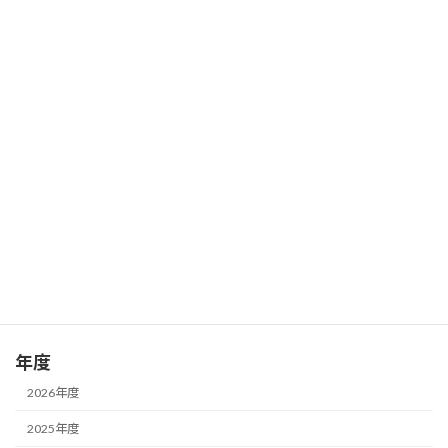
実！ 歴史探訪「足利日帰りの旅」を9月22日
（日）に実施しました。 探訪先は、池袋駅から
1時間半で行ける栃木県足利市です。心配され
た雨も降らず、日本最古の学校で日本遺産認定
の「足 […]
続きを読む
投
1
2
»
固
固
定
定
稿
ペ
ペ
サイト内検索
ー
ー
の
ジ
ジ
検
ペ
索:
ー
年度
ジ
2026年度
送
2025年度
り