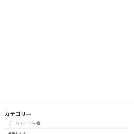
年度替わりもあって、しばらくご無沙汰してお
りました「囲碁の会」、本年度第1回を7月6日
(土)13時から開催いたしました。 今回は、返信
葉書で郵送による案内を希望された7名の会員
の方にもご案内を差し上げ、そしてメーリング
リ […]
続きを読む
投
1
2
»
固
固
定
定
稿
ペ
ペ
サイト内検索
ー
ー
の
ジ
ジ
検
ペ
索:
ー
カテゴリー
ジ
ゴールドシニアの会
送
健康セミナー