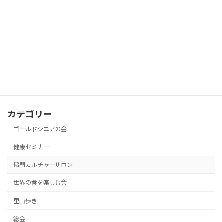
[…]
続きを読む
サイト内検索
検
索:
カテゴリー
ゴールドシニアの会
健康セミナー
稲門カルチャーサロン
世界の食を楽しむ会
里山歩き
総会