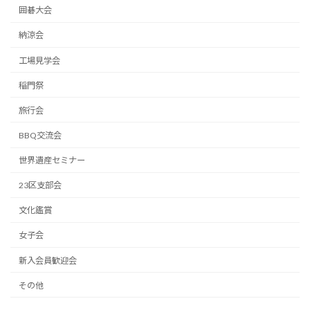
囲碁大会
納涼会
工場見学会
稲門祭
旅行会
BBQ交流会
世界遺産セミナー
23区支部会
文化鑑賞
女子会
新入会員歓迎会
その他