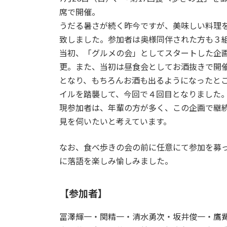
席で開催。
うだる暑さが続く昨今ですが、美味しい料理
致しました。参加者は奥様同伴された方も３組
当初、「グルメの会」としてスタートした企
更。また、当初は昼食会としてお酒抜きで開
となり、もちろんお酒も出るようになったと
イルを踏襲して、今回で４回目となりました
現参加者は、年輩の方が多く、この企画で継
見を伺いたいと考えています。
なお、食べ歩きの会の前に任意にて参加を募
に落語を楽しみ愉しみました。
【参加者】
冨澤輝一・関精一・清水勇次・坂井俊一・鷹