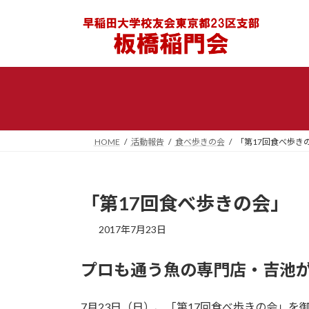
コ
ナ
ン
ビ
テ
ゲ
ン
ー
ツ
シ
へ
ョ
ス
ン
キ
に
ッ
移
HOME
活動報告
食べ歩きの会
「第17回食べ歩き
プ
動
「第17回食べ歩きの会」
2017年7月23日
プロも通う魚の専門店・吉池
7月23日（日）、「第17回食べ歩きの会」