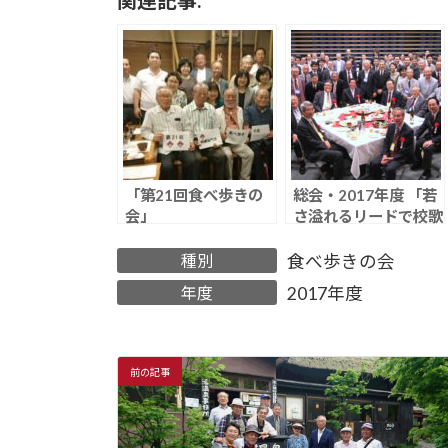
関連記事:
「第21回食べ歩きの
総会・2017年度 「若
会」
さ溢れるリードで校歌
を斉唱！」
種別
食べ歩きの会
年度
2017年度
前の記事