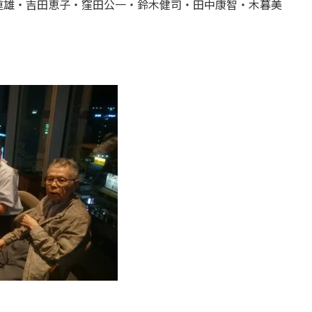
重雄・吉田恵子・窪田公一・鈴木健司・田中康智・木暮美