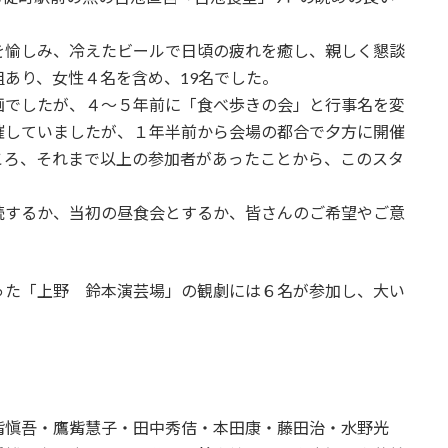
を愉しみ、冷えたビールで日頃の疲れを癒し、親しく懇談
あり、女性４名を含め、19名でした。
画でしたが、４～５年前に「食べ歩きの会」と行事名を変
催していましたが、１年半前から会場の都合で夕方に開催
ころ、それまで以上の参加者があったことから、このスタ
。
続するか、当初の昼食会とするか、皆さんのご希望やご意
った「上野 鈴本演芸場」の観劇には６名が参加し、大い
觜愼吾・鷹觜慧子・田中秀佶・本田康・藤田治・水野光