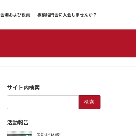
会則および役員
板橋稲門会に入会しませんか？
サイト内検索
検
索:
活動報告
労災を"体感"