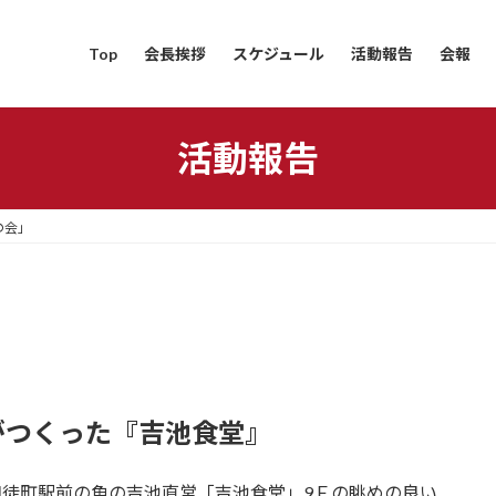
Top
会長挨拶
スケジュール
活動報告
会報
活動報告
の会」
がつくった『吉池食堂』
を御徒町駅前の魚の吉池直営「吉池食堂」9Ｆの眺めの良い