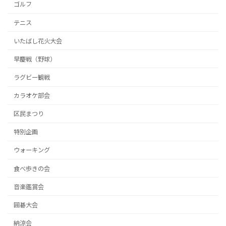
ゴルフ
テニス
いたばし花火大会
早慶戦（野球）
ラグビー観戦
カラオケ部会
区民まつり
特別企画
ウォーキング
食べ歩きの会
音楽鑑賞会
囲碁大会
納涼会